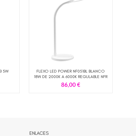
B 5W
FLEXO LED POWER NF051BL BLANCO
NF0
LEER MÁS
18W DE 2000K A 6000K REGULABLE NFR
ILUMINACION
86,00
€
ENLACES