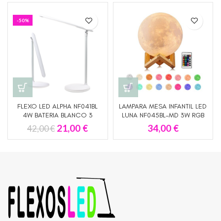
-50%
FLEXO LED ALPHA NF041BL
LAMPARA MESA INFANTIL LED
4W BATERIA BLANCO 3
LUNA NF045BL-MD 3W RGB
TONALIDADES REGULABLE
CON MANDO A DISTANCIA
21,00
€
34,00
€
42,00
€
NFR ILUMINACION
BATERIA NFR ILUMINACION