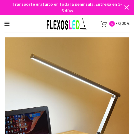
Transporte gratuito en toda la península. Entrega en 3-
5 días
/
0,00
€
0