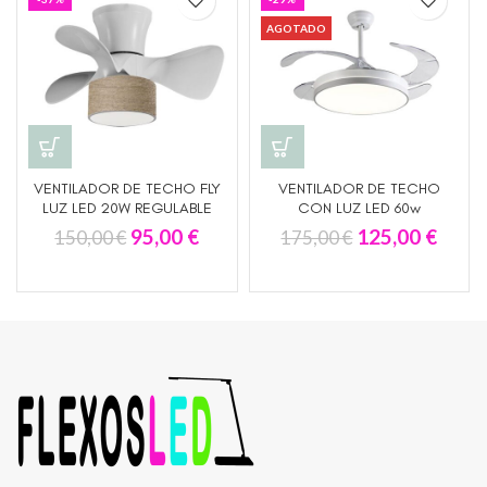
AGOTADO
VENTILADOR DE TECHO FLY
VENTILADOR DE TECHO
LUZ LED 20W REGULABLE
CON LUZ LED 60w
BLANCO CAÑAMO MOTOR
REGULABLE INTENSIDAD,
95,00
€
125,00
€
150,00
€
175,00
€
DC CON MANDO A
BLANCO PLATA, SILENCIOSO
DISTANCIA Y APP JUERIC
MOTOR DC 6 VELOCIDADES,
CON MANDO A DISTANCIA.