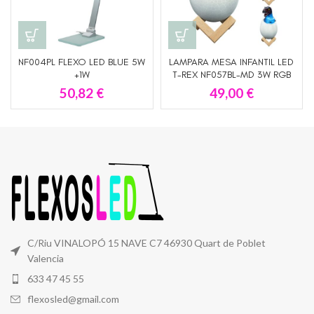
NF004PL FLEXO LED BLUE 5W
LAMPARA MESA INFANTIL LED
+1W
T-REX NF057BL-MD 3W RGB
CON MANDO A DISTANCIA
50,82
€
49,00
€
BATERIA NFR ILUMINACION
C/Riu VINALOPÓ 15 NAVE C7 46930 Quart de Poblet
Valencia
633 47 45 55
flexosled@gmail.com